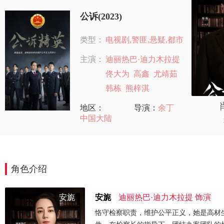
公诉(2023)
类型：
电视剧,警匪,悬疑,都市
主演：
迪丽热巴·迪力木拉提
佟大为
高鑫
尤靖茹
韩栋
熊梓淇
地区：
导演：
余丁
中国大陆
角色介绍
安旎
安旎
迪丽热巴·迪力木拉提 饰演
恪守检察职责，维护公平正义，她是高材