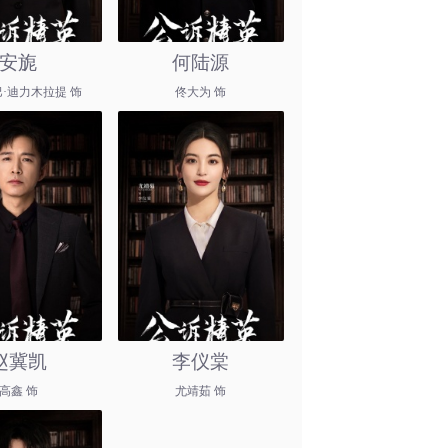
安旎
何陆源
·迪力木拉提 饰
佟大为 饰
赵冀凯
李仪棠
高鑫 饰
尤靖茹 饰