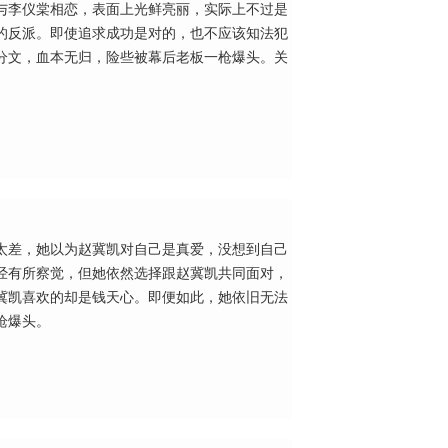
与李仪棠相恋，表面上光鲜亮丽，实际上不过是
的反派。即使追求成功是对的，也不应该知法犯
分文，血本无归，险些被幕后老板一枪爆头。关
太差，她以为赵冀凯对自己是真爱，没想到自己
经有所察觉，但她依然选择跟赵冀凯共同面对，
冀凯喜欢的却是钱天心。即便如此，她依旧无法
枪爆头。