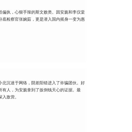
酷偏执，心狠手辣的斯文败类。因安旎和李仪棠
卧底检察官张婉茹，更是潜入国内摇身一变为惠
小北沉迷于网络，阴差阳错进入了诈骗团伙。好
所有人，为安旎拿到了扳倒钱天心的证据。最
深入敌营。