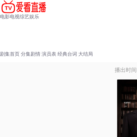
电影
电视
综艺
娱乐
剧集首页
分集剧情
演员表
经典台词
大结局
播出时间