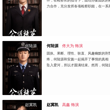
件，在检察长的指导下，团结办案团队的
力合作，充分发挥各项检察职能，在一系
何陆源
何陆源
佟大为 饰演
固执、果断、理性、耿直、风趣幽默的刑
终，何陆源和安旎一起揭开了事情的真相
坠入爱河，所以才圆满结束。然而，何陆
赵冀凯
赵冀凯
高鑫 饰演