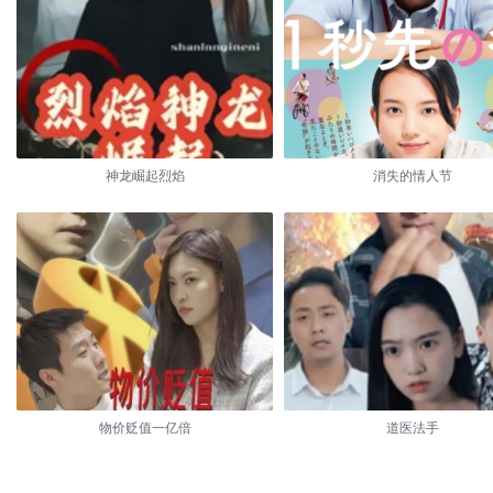
神龙崛起烈焰
消失的情人节
物价贬值一亿倍
道医法手