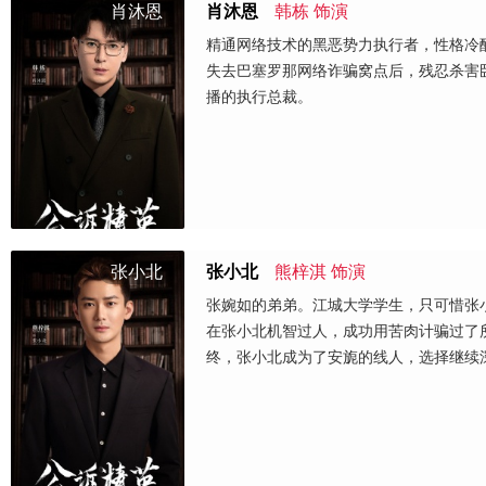
肖沐恩
肖沐恩
韩栋 饰演
精通网络技术的黑恶势力执行者，性格冷
失去巴塞罗那网络诈骗窝点后，残忍杀害
播的执行总裁。
张小北
张小北
熊梓淇 饰演
张婉如的弟弟。江城大学学生，只可惜张
在张小北机智过人，成功用苦肉计骗过了
终，张小北成为了安旎的线人，选择继续