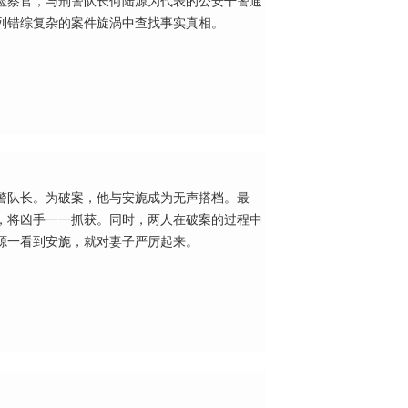
检察官，与刑警队长何陆源为代表的公安干警通
列错综复杂的案件旋涡中查找事实真相。
警队长。为破案，他与安旎成为无声搭档。最
，将凶手一一抓获。同时，两人在破案的过程中
源一看到安旎，就对妻子严厉起来。