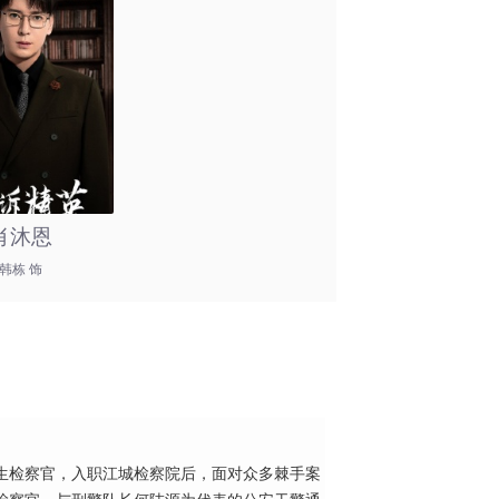
肖沐恩
韩栋 饰
生检察官，入职江城检察院后，面对众多棘手案