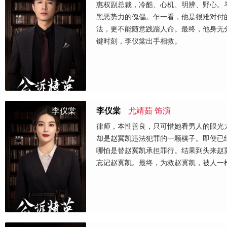
惠权副总裁，冷酷、心机、明辨、野心。
黑恶势力的傀儡。乍一看，他是很难对付
法，更不能随意践踏人命。最终，他身无
键时刻，李仪棠出手相救。
李仪棠
李仪棠
尤靖茹 饰演
律师，本性善良，只可惜她看男人的眼光
却是赵冀凯违法犯罪的一颗棋子。即便已
哪怕是替赵冀凯承担罪行。结果到头来赵
忘记赵冀凯。最终，为救赵冀凯，被人一