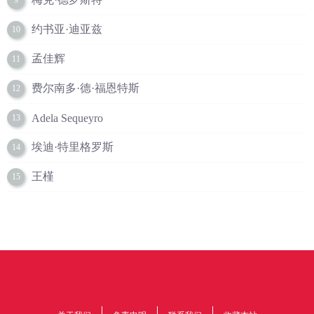
9
约书亚·迪亚兹
10
孟佳辉
11
费尔南多·德·福恩特斯
12
Adela Sequeyro
13
埃迪·特里格罗斯
14
王槿
15