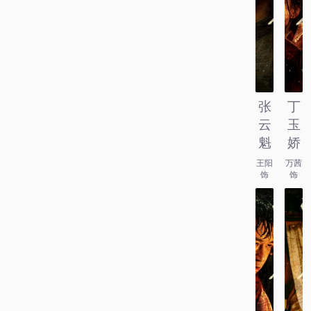
张
丁
云
玉
魁
娇
王阳
万茜
饰
饰