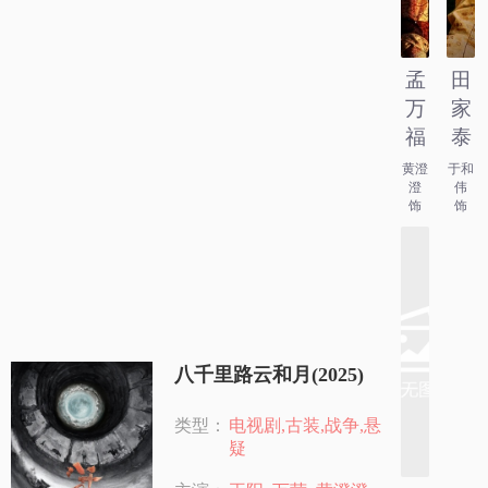
孟
田
万
家
福
泰
黄澄
于和
澄
伟
饰
饰
八千里路云和月(2025)
类型：
电视剧,古装,战争,悬
疑