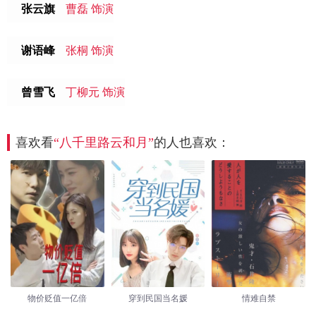
张云旗
曹磊 饰演
谢语峰
张桐 饰演
曾雪飞
丁柳元 饰演
喜欢看
“八千里路云和月”
的人也喜欢：
物价贬值一亿倍
穿到民国当名媛
情难自禁