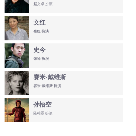
赵文卓 扮演
文红
岳红 扮演
史今
张译 扮演
赛米·戴维斯
赛米·戴维斯 扮演
孙悟空
陈柏霖 扮演