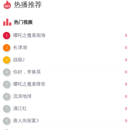
热播推荐
热门视频
哪吒之魔童闹海
0
1
长津湖
0
2
战狼2
0
3
你好，李焕英
0
4
哪吒之魔童降世
0
5
流浪地球
0
6
满江红
0
7
唐人街探案3
0
8