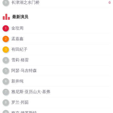
长津湖之水门桥
0
9
最新演员
金玟周
1
孟嘉鑫
2
有田紀子
3
雪莉·格雷
4
阿瑟·马吉特森
5
新井纯
6
雅尼斯·亚历山大·基弗
7
罗兰·邦茹
8
梅克·德罗斯特