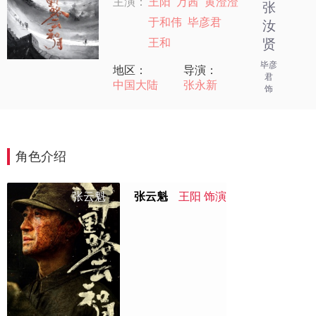
主演：
王阳
万茜
黄澄澄
张
于和伟
毕彦君
汝
王和
贤
毕彦
地区：
导演：
君
中国大陆
张永新
饰
角色介绍
张云魁
张云魁
王阳 饰演