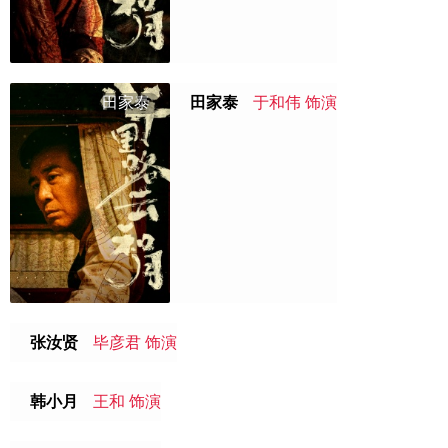
田家泰
田家泰
于和伟 饰演
张汝贤
毕彦君 饰演
韩小月
王和 饰演