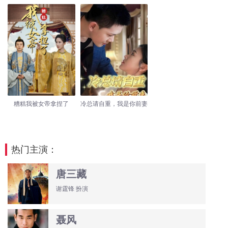
糟糕我被女帝拿捏了
冷总请自重，我是你前妻
热门主演：
唐三藏
谢霆锋 扮演
聂风