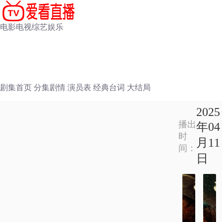
电影
电视
综艺
娱乐
剧集首页
分集剧情
演员表
经典台词
大结局
2025
播出
年04
时
月11
间：
日