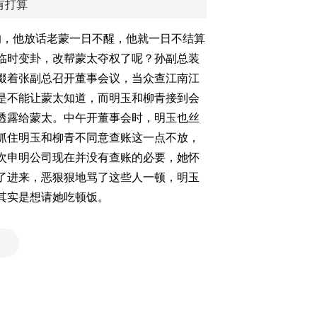
有打算
的，他放话老蒙一日不醒，他就一日不结算
临时变卦，改帮蒙太夺权了呢？孙副总装
掇着张副总召开董事会议，当众查江南江
是不能让蒙太知道，而明玉和柳青接到会
透露给蒙太。中午开董事会时，明玉也丝
抓住明玉和柳青不同意查账这一点不放，
次申明公司现在并没有查账的必要，她怀
了进来，恶狠狠地骂了这些人一顿，明玉
其实是想请她吃顿饭。
）