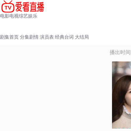
电影
电视
综艺
娱乐
剧集首页
分集剧情
演员表
经典台词
大结局
播出时间