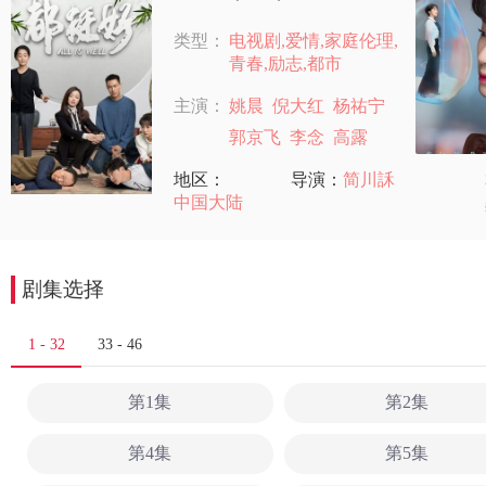
类型：
电视剧,爱情,家庭伦理,
青春,励志,都市
主演：
姚晨
倪大红
杨祐宁
郭京飞
李念
高露
地区：
导演：
简川訸
中国大陆
剧集选择
1 - 32
33 - 46
第1集
第2集
第4集
第5集