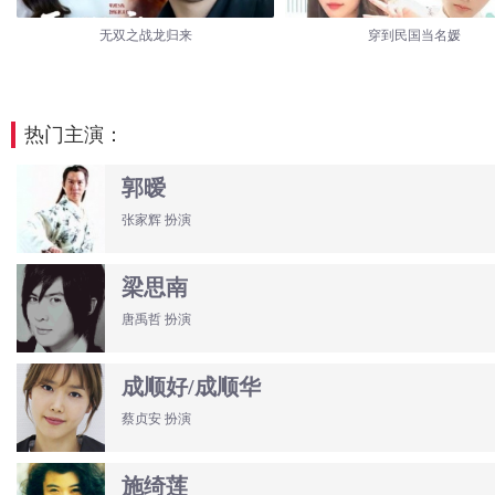
无双之战龙归来
穿到民国当名媛
热门主演：
郭暧
张家辉 扮演
梁思南
唐禹哲 扮演
成顺好/成顺华
蔡贞安 扮演
施绮莲