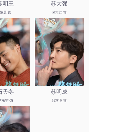
苏明玉
苏大强
姚晨 饰
倪大红 饰
石天冬
苏明成
杨祐宁 饰
郭京飞 饰