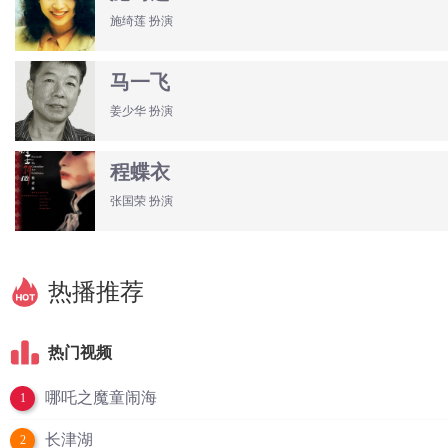
施绮莲 扮演
马一飞
姜少华 扮演
程蝶衣
张国荣 扮演
热播推荐
热门视频
哪吒之魔童闹海
1
长津湖
2