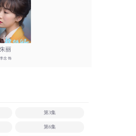
朱丽
李念 饰
第3集
第6集