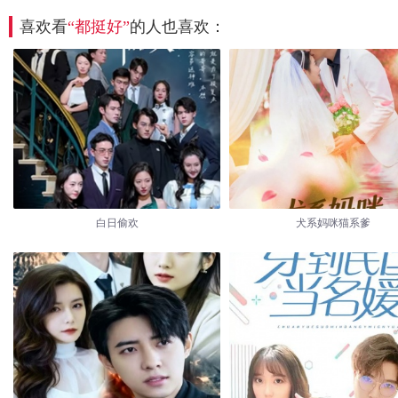
喜欢看
“都挺好”
的人也喜欢：
白日偷欢
犬系妈咪猫系爹