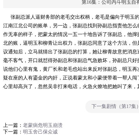
第16集：公司内斗明玉自
张副总派人逼财务部的老毛交出权柄，老毛是偏向于明玉
江南江北公司的账单，另一边，张副总找到孙副总指责他怎么
作无辜的样子，把蒙太的情况一五一十地告诉了张副总，他撺
北的账，逼明玉和柳青让出权力，张副总同意了这个方法，但
议通知后，立马就猜出了张副总的打算，她让柳青故意把消息
毫不客气，开口就怼得孙副总和张副总气急败坏，孙副总只好
说他们心里有鬼，黄厂长和老毛也站出来反对张副总，明玉再
疑在座的人有鎏金的内奸，正说着蒙太和小蒙便带着一帮人闯
心里却高兴了，忽然吴非打来电话，火急火燎地把她叫了来，
下一集剧情（第17集
上一篇：
老蒙病危明玉崩溃
下一篇：
明玉舍己保众诚