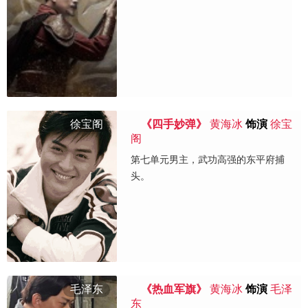
徐宝阁
《四手妙弹》
黄海冰
饰演
徐宝
阁
第七单元男主，武功高强的东平府捕
头。
毛泽东
《热血军旗》
黄海冰
饰演
毛泽
东