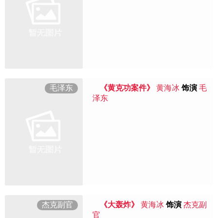
毛泽东
《黄克功案件》
黄海冰
饰演
毛
泽东
杰克副官
《大轰炸》
黄海冰
饰演
杰克副
官