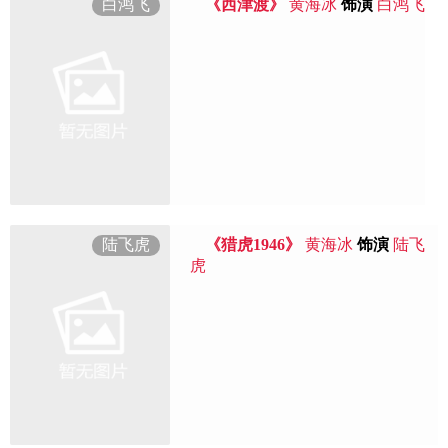
白鸿飞
《西津渡》
黄海冰
饰演
白鸿飞
陆飞虎
《猎虎1946》
黄海冰
饰演
陆飞
虎