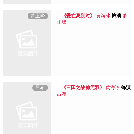
萧正峰
《爱在离别时》
黄海冰
饰演
萧
正峰
吕布
《三国之战神无双》
黄海冰
饰演
吕布