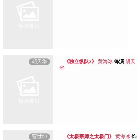
胡天华
《独立纵队2》
黄海冰
饰演
胡天
华
曹世坤
《太极宗师之太极门》
黄海冰
饰