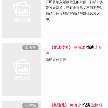
在即将踏入婚姻殿堂的时候，被横刀多
爱抢走新娘，还有未来岳父不但不帮助
自己，还设局陷害自己与媒体风波之
中。
永历帝
《龙珠传奇》
黄海冰
饰演
永历
帝
南明末代皇帝
沈柱城
《杀狼花》
黄海冰
饰演
沈柱城