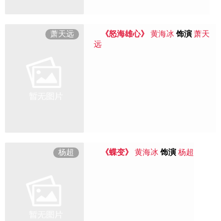
萧天远
《怒海雄心》
黄海冰
饰演
萧天
远
杨超
《蝶变》
黄海冰
饰演
杨超