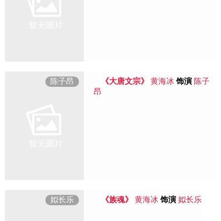
陈子昂
《大唐文宗》
黄海冰
饰演
陈子
昂
姒长乐
《族魂》
黄海冰
饰演
姒长乐