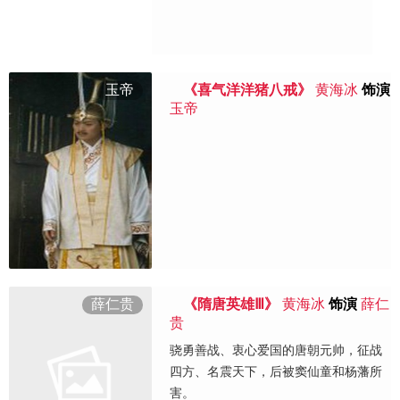
玉帝
《喜气洋洋猪八戒》
黄海冰
饰演
玉帝
薛仁贵
《隋唐英雄Ⅲ》
黄海冰
饰演
薛仁
贵
骁勇善战、衷心爱国的唐朝元帅，征战
四方、名震天下，后被窦仙童和杨藩所
害。