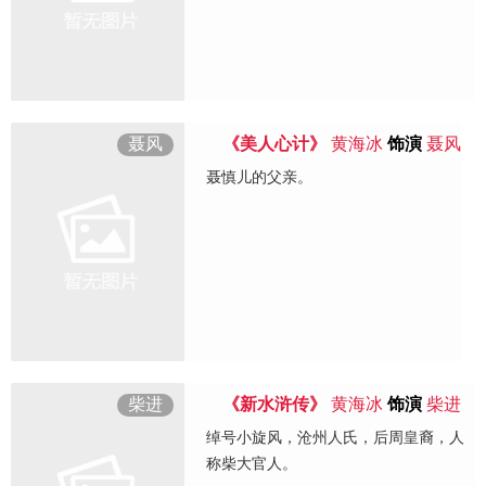
聂风
《美人心计》
黄海冰
饰演
聂风
聂慎儿的父亲。
柴进
《新水浒传》
黄海冰
饰演
柴进
绰号小旋风，沧州人氏，后周皇裔，人
称柴大官人。