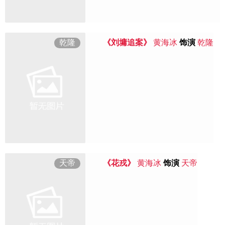
乾隆
《刘墉追案》
黄海冰
饰演
乾隆
天帝
《花戎》
黄海冰
饰演
天帝