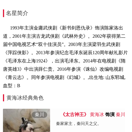
名星简介
1993年主演金庸武侠剧《新书剑恩仇录》饰演陈家洛出
道，2001年主演古龙武侠剧《武林外史》。2002年获得第二
届中国电视艺术“双十佳演员”。2003年主演梁羽生武侠剧
《萍踪侠影》。2013年参演纪念毛泽东诞辰120周年献礼影片
《毛泽东在上海1924》，出演毛泽东。2014年在电视剧《隋
唐英雄3》中出演薛仁贵。2016年参演《诛仙》改编电视剧
《青云志》。同年参演电视剧《幻城》。,出生地: 山东郓城,
血型：B
黄海冰经典角色
秦川
《太古神王》
黄海冰
饰演
秦川
秦家家主，秦问天之父。