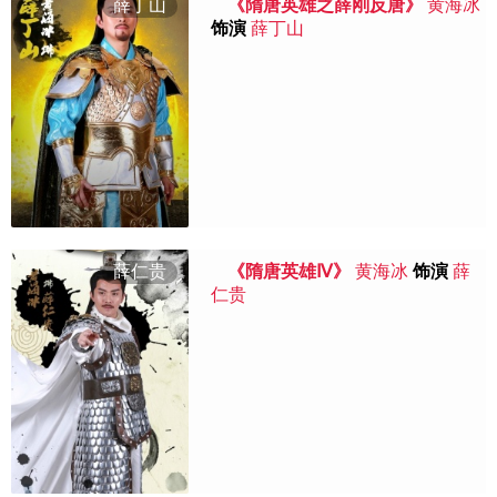
薛丁山
《隋唐英雄之薛刚反唐》
黄海冰
饰演
薛丁山
薛仁贵
《隋唐英雄Ⅳ》
黄海冰
饰演
薛
仁贵