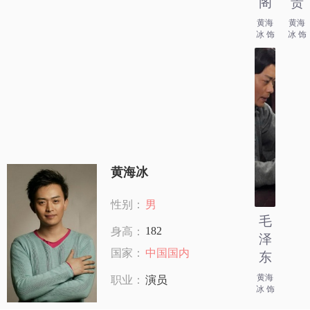
阁
贵
黄海
黄海
冰 饰
冰 饰
黄海冰
性别：
男
毛
182
身高：
泽
国家：
中国国内
东
黄海
职业：
演员
冰 饰