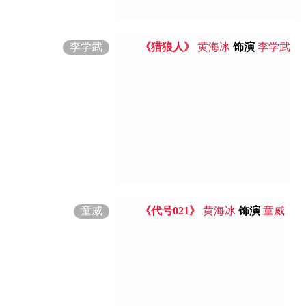
李学武
《猎狼人》
黄海冰
饰演
李学武
童威
《代号021》
黄海冰
饰演
童威