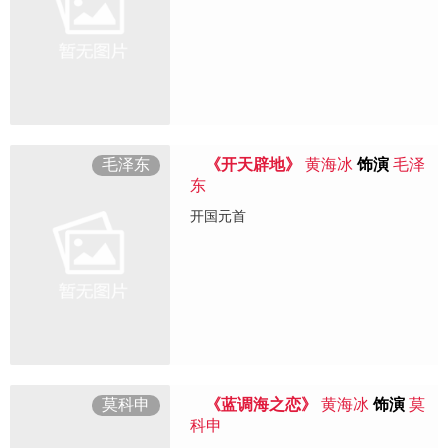
毛泽东
《开天辟地》
黄海冰
饰演
毛泽
东
开国元首
莫科申
《蓝调海之恋》
黄海冰
饰演
莫
科申