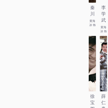
秦
李
川
学
武
黄海
冰 饰
黄海
冰 饰
徐
薛
宝
仁