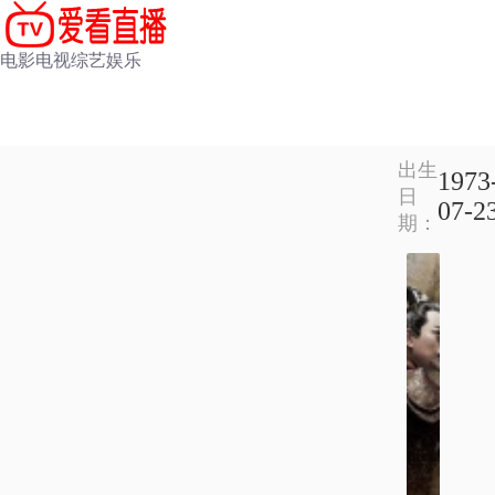
电影
电视
综艺
娱乐
出生
1973
日
07-2
期：