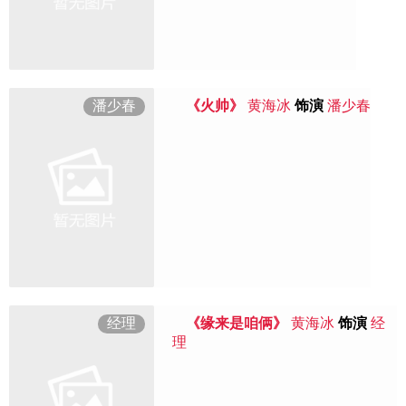
潘少春
《火帅》
黄海冰
饰演
潘少春
经理
《缘来是咱俩》
黄海冰
饰演
经
理