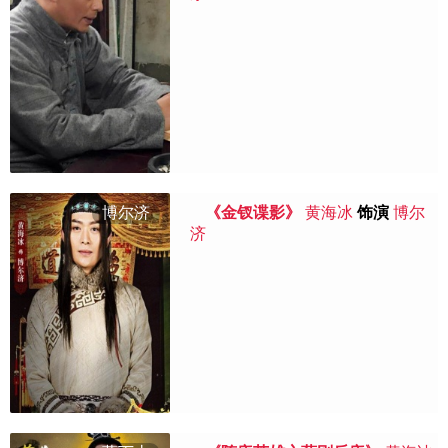
博尔济
《金钗谍影》
黄海冰
饰演
博尔
济