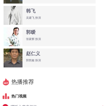
韩飞
吴建飞 扮演
郭暧
张家辉 扮演
赵仁义
郭凯敏 扮演
热播推荐
热门视频