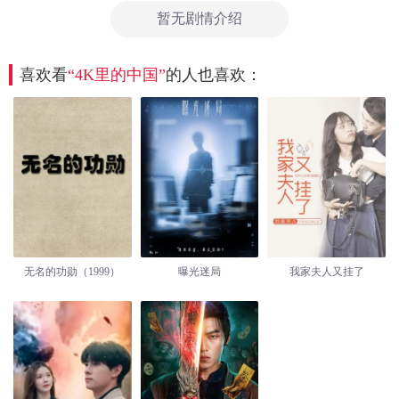
暂无剧情介绍
喜欢看
“4K里的中国”
的人也喜欢：
无名的功勋（1999）
曝光迷局
我家夫人又挂了