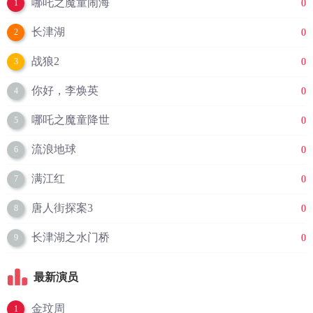
哪吒之魔童闹海
0
1
长津湖
0
2
战狼2
0
3
你好，李焕英
0
4
哪吒之魔童降世
0
5
流浪地球
0
6
满江红
0
7
唐人街探案3
0
8
长津湖之水门桥
0
9
最新演员
金玟周
1