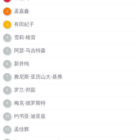
孟嘉鑫
2
有田紀子
3
雪莉·格雷
4
阿瑟·马吉特森
5
新井纯
6
雅尼斯·亚历山大·基弗
7
罗兰·邦茹
8
梅克·德罗斯特
9
约书亚·迪亚兹
10
孟佳辉
11