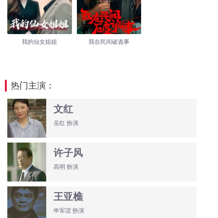
我的仙女姐姐
我在民间破诡事
热门主演：
文红
岳红 扮演
许子风
高明 扮演
王亚樵
申军谊 扮演