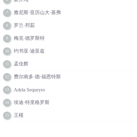
雅尼斯·亚历山大·基弗
7
罗兰·邦茹
8
梅克·德罗斯特
9
约书亚·迪亚兹
10
孟佳辉
11
费尔南多·德·福恩特斯
12
Adela Sequeyro
13
埃迪·特里格罗斯
14
王槿
15