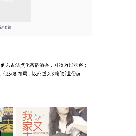
锦泷 饰
，他以古法点化茶韵酒香，引得万民竞逐；
，他从容布局，以商道为剑斩断世俗偏