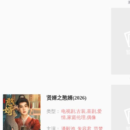
贤婿之憨婿(2026)
类型：
电视剧,古装,喜剧,爱
情,家庭伦理,偶像
主演：
潘毅鸿
朱容君
范梦