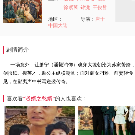
徐紫茵
锦泷
王俊哲
地区：
导演：
唐十一
中国大陆
剧情简介
一场意外，让萧宁（潘毅鸿饰）魂穿大境朝沦为苏家赘婿
创报纸、揽英才，助公主纵横朝堂；面对商女刁难、前妻轻慢
见，在鄙夷声中书写逆袭传奇。
喜欢看
“贤婿之憨婿”
的人也喜欢：