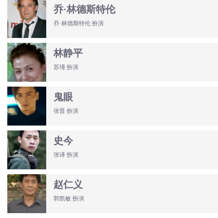
乔·林德斯特伦
乔·林德斯特伦 扮演
林静平
苏瑾 扮演
鬼眼
张晋 扮演
史今
张译 扮演
赵仁义
郭凯敏 扮演