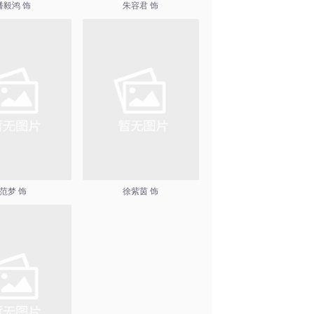
潘毅鸿 饰
朱容君 饰
范梦 饰
徐紫茵 饰