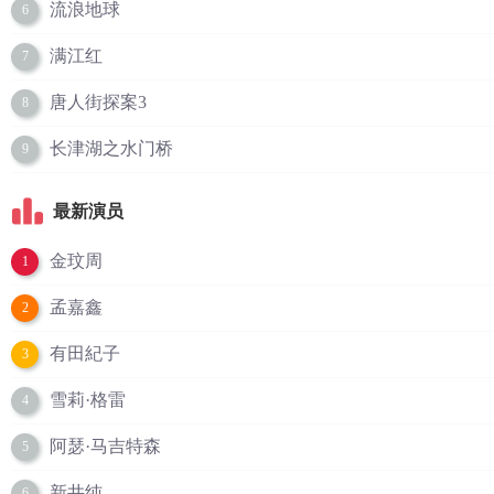
流浪地球
6
满江红
7
唐人街探案3
8
长津湖之水门桥
9
最新演员
金玟周
1
孟嘉鑫
2
有田紀子
3
雪莉·格雷
4
阿瑟·马吉特森
5
新井纯
6