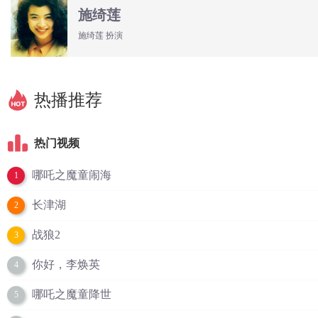
施绮莲
施绮莲 扮演
热播推荐
热门视频
哪吒之魔童闹海
1
长津湖
2
战狼2
3
你好，李焕英
4
哪吒之魔童降世
5