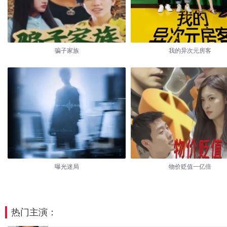
骗子家族
我的异次元房客
曝光迷局
物价贬值一亿倍
热门主演：