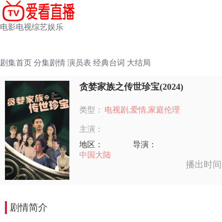
电影
电视
综艺
娱乐
剧集首页
分集剧情
演员表
经典台词
大结局
贪婪家族之传世珍宝(2024)
类型：
电视剧,爱情,家庭伦理
主演：
地区：
导演：
中国大陆
播出时间
剧情简介