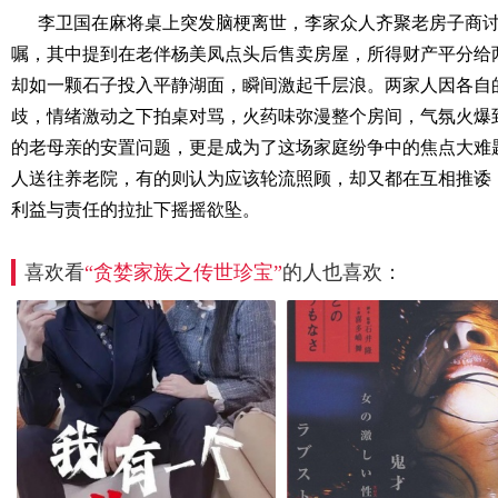
李卫国在麻将桌上突发脑梗离世，李家众人齐聚老房子商
嘱，其中提到在老伴杨美凤点头后售卖房屋，所得财产平分给
却如一颗石子投入平静湖面，瞬间激起千层浪。两家人因各自
歧，情绪激动之下拍桌对骂，火药味弥漫整个房间，气氛火爆
的老母亲的安置问题，更是成为了这场家庭纷争中的焦点大难
人送往养老院，有的则认为应该轮流照顾，却又都在互相推诿
利益与责任的拉扯下摇摇欲坠。
喜欢看
“贪婪家族之传世珍宝”
的人也喜欢：