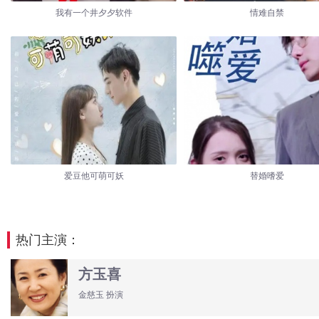
我有一个井夕夕软件
情难自禁
爱豆他可萌可妖
替婚嗜爱
热门主演：
方玉喜
金慈玉 扮演