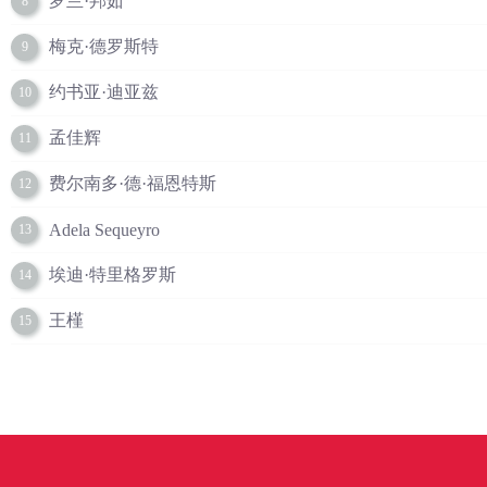
罗兰·邦茹
8
梅克·德罗斯特
9
约书亚·迪亚兹
10
孟佳辉
11
费尔南多·德·福恩特斯
12
Adela Sequeyro
13
埃迪·特里格罗斯
14
王槿
15