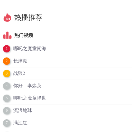
热播推荐
热门视频
哪吒之魔童闹海
1
长津湖
2
战狼2
3
你好，李焕英
4
哪吒之魔童降世
5
流浪地球
6
满江红
7