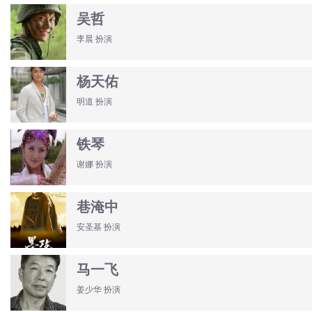
吴哲
李晨 扮演
杨天佑
明道 扮演
铁琴
谢娜 扮演
巷淹中
安圣基 扮演
马一飞
姜少华 扮演