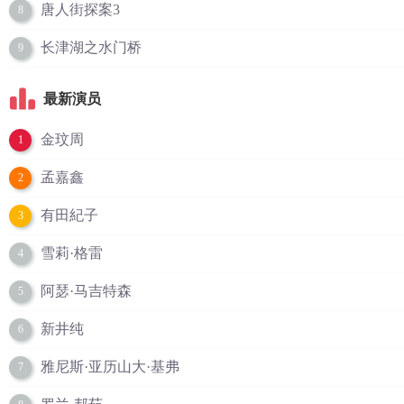
唐人街探案3
8
长津湖之水门桥
9
最新演员
金玟周
1
孟嘉鑫
2
有田紀子
3
雪莉·格雷
4
阿瑟·马吉特森
5
新井纯
6
雅尼斯·亚历山大·基弗
7