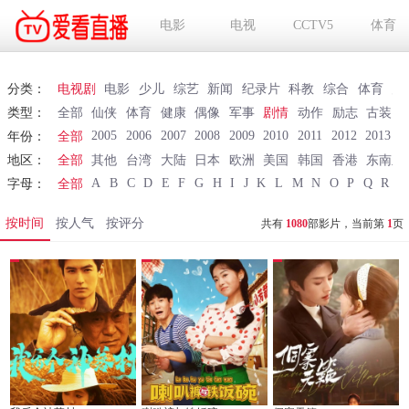
电影
电视
CCTV5
体育
分类：
电视剧
电影
少儿
综艺
新闻
纪录片
科教
综合
体育
财
类型：
全部
仙侠
体育
健康
偶像
军事
剧情
动作
励志
古装
2005
2006
2007
2008
2009
2010
2011
2012
2013
2
年份：
全部
地区：
全部
其他
台湾
大陆
日本
欧洲
美国
韩国
香港
东南亚
A
B
C
D
E
F
G
H
I
J
K
L
M
N
O
P
Q
R
S
字母：
全部
按时间
按人气
按评分
共有
1080
部影片，当前第
1
页