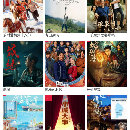
乡村爱情第十八部
青山刻痕
一碗泉州之姜母鸭
裁缝
阿桂的村晚
长蛇娶妻
7.1