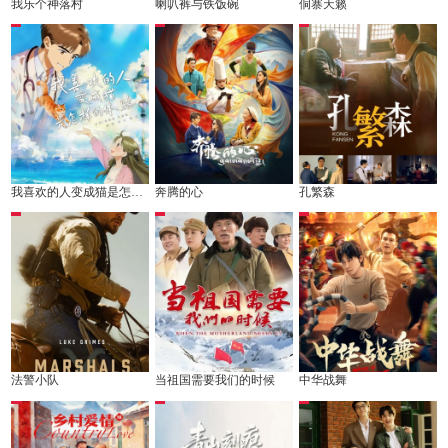
我乐个神落村
喇叭裤与铁饭碗
侗寨天籁
我喜欢的人变成猫是怎样的体验
奔腾的心
孔繁森
法警小队
当祖国需要我们的时候
中华战舞