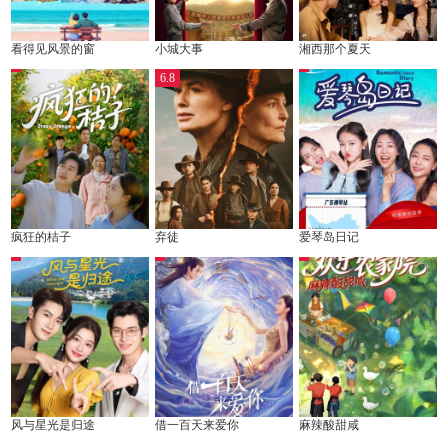
看得见风景的窗
小城大事
湘西那个夏天
6.8
疯狂的桔子
弃徒
爱琴岛日记
风与星光是归途
借一百天来爱你
麻辣酸甜咸