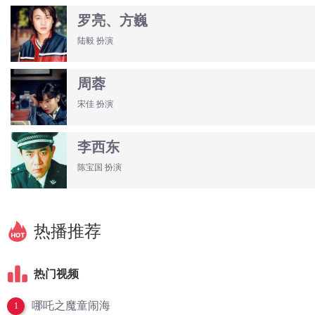
罗亮、方巍
陆毅 扮演
周蓉
宋佳 扮演
李西东
陈宝国 扮演
热播推荐
热门视频
哪吒之魔童闹海
1