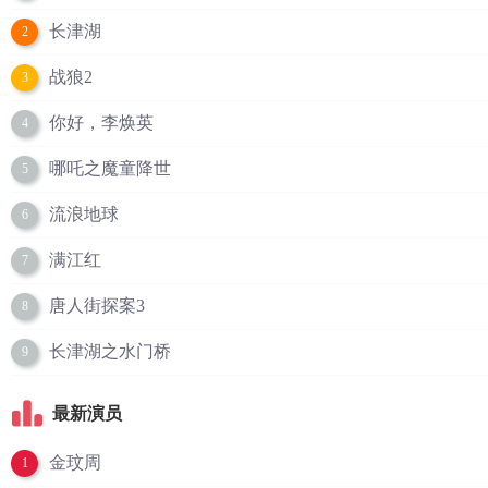
长津湖
2
战狼2
3
你好，李焕英
4
哪吒之魔童降世
5
流浪地球
6
满江红
7
唐人街探案3
8
长津湖之水门桥
9
最新演员
金玟周
1