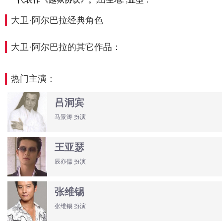
大卫·阿尔巴拉经典角色
大卫·阿尔巴拉的其它作品：
热门主演：
吕洞宾
马景涛 扮演
王亚瑟
辰亦儒 扮演
张维锡
张维锡 扮演