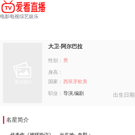
电影
电视
综艺
娱乐
大卫·阿尔巴拉
性别：
男
身高：
国家：
西班牙欧美
职业：
导演,编剧
出生日期
名星简介
代表作《越狱协议》。,出生地: ,血型：