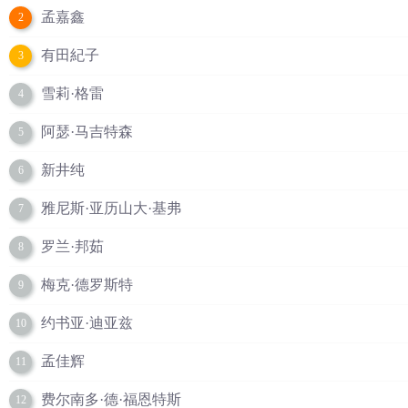
孟嘉鑫
2
有田紀子
3
雪莉·格雷
4
阿瑟·马吉特森
5
新井纯
6
雅尼斯·亚历山大·基弗
7
罗兰·邦茹
8
梅克·德罗斯特
9
约书亚·迪亚兹
10
孟佳辉
11
费尔南多·德·福恩特斯
12